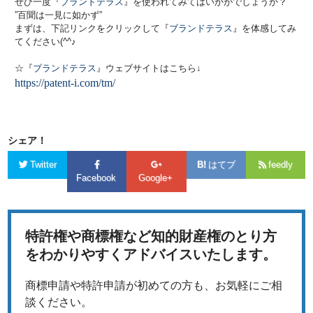
ぜひ一度『
ブランドテラス
』を使われてみてはいかがでしょうか？
”百聞は一見に如かず”
まずは、下記リンクをクリックして『
ブランドテラス
』を体感してみ
てください(^^♪
☆『
ブランドテラス
』ウェブサイトはこちら↓
https://patent-i.com/tm/
シェア！
Twitter
はてブ
feedly
Facebook
Google+
特許権や商標権など知的財産権のとり方
をわかりやすくアドバイスいたします。
商標申請や特許申請が初めての方も、お気軽にご相
談ください。