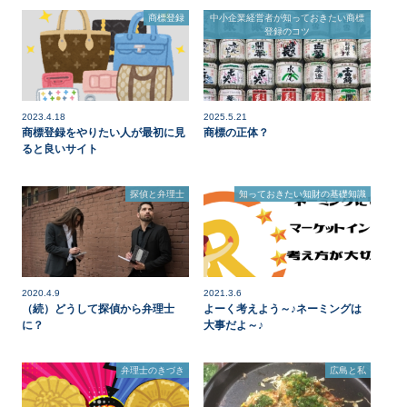
商標登録
中小企業経営者が知っておきたい商標
登録のコツ
2023.4.18
2025.5.21
商標登録をやりたい人が最初に見
商標の正体？
ると良いサイト
探偵と弁理士
知っておきたい知財の基礎知識
2020.4.9
2021.3.6
（続）どうして探偵から弁理士
よーく考えよう～♪ネーミングは
に？
大事だよ～♪
弁理士のきづき
広島と私