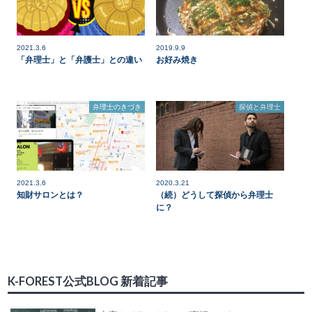
2021.3.6
2019.9.9
「弁理士」と「弁護士」との違い
お好み焼き
弁理士のきづき
探偵と弁理士
2021.3.6
2020.3.21
知財サロンとは？
（続）どうして探偵から弁理士
に？
K-FOREST公式BLOG 新着記事