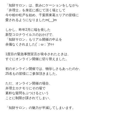
「知財サロン」は、飲みにケーションをしながら
「弁理士」を身近に感じて頂く場として
今や柏や松戸を始め、千葉県東葛エリアの皆様に
愛されるようになりましたm(__)m
しかし、昨年2月に端を発した
新型コロナウイルスのおかげで、
「知財サロン」もリアル開催の中止を
余儀なくされました(´；ω；`)ｳｩｩ
1度目の緊急事態宣言が発令されたときは、
すぐにオンライン開催に切り替えました。
初のオンライン開催では、物珍しさもあったのか、
25名もの皆様にご参加頂きました。
ただ、オンライン開催の場合、
弁理士カナモリにその場で
素朴な疑問をぶつけるという
ことに制限が課されてしまい、
「知財サロン」の魅力が半減してしまいます。