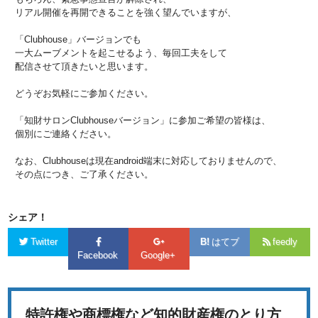
リアル開催を再開できることを強く望んでいますが、
「Clubhouse」バージョンでも
一大ムーブメントを起こせるよう、毎回工夫をして
配信させて頂きたいと思います。
どうぞお気軽にご参加ください。
「知財サロンClubhouseバージョン」に参加ご希望の皆様は、
個別にご連絡ください。
なお、Clubhouseは現在android端末に対応しておりませんので、
その点につき、ご了承ください。
シェア！
Twitter
はてブ
feedly
Facebook
Google+
特許権や商標権など知的財産権のとり方