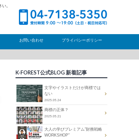
さい。
お問い合わせ
プライバシーポリシー
K-FOREST公式BLOG 新着記事
文字やイラストだけが商標では
ない
2025.05.24
商標の正体？
2025.05.21
大人の学びプレミアム”財務戦略
WORKSHOP”