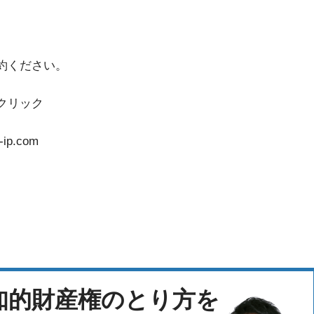
約ください。
クリック
ip.com
知的財産権のとり方を