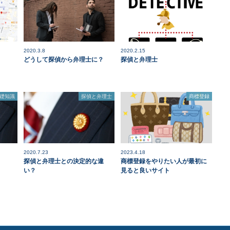
2020.3.8
2020.2.15
どうして探偵から弁理士に？
探偵と弁理士
礎知識
探偵と弁理士
商標登録
2020.7.23
2023.4.18
探偵と弁理士との決定的な違
商標登録をやりたい人が最初に
い？
見ると良いサイト